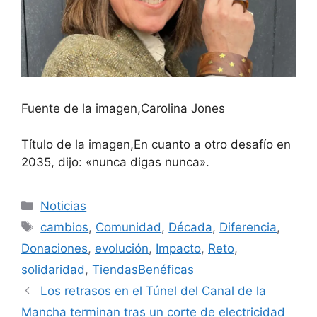
Fuente de la imagen,
Carolina Jones
Título de la imagen,
En cuanto a otro desafío en
2035, dijo: «nunca digas nunca».
Categorías
Noticias
Etiquetas
cambios
,
Comunidad
,
Década
,
Diferencia
,
Donaciones
,
evolución
,
Impacto
,
Reto
,
solidaridad
,
TiendasBenéficas
Los retrasos en el Túnel del Canal de la
Mancha terminan tras un corte de electricidad