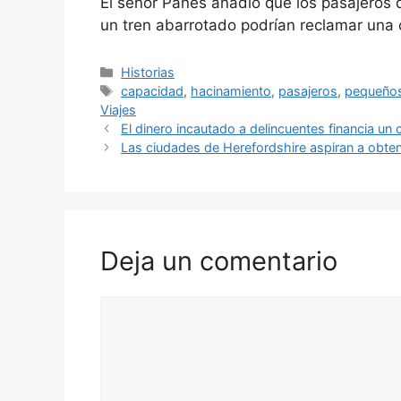
El señor Panes añadió que los pasajeros 
un tren abarrotado podrían reclamar una
Categorías
Historias
Etiquetas
capacidad
,
hacinamiento
,
pasajeros
,
pequeño
Viajes
El dinero incautado a delincuentes financia un 
Las ciudades de Herefordshire aspiran a obten
Deja un comentario
Comentario