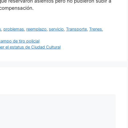
que reservaron asientos pero no pudieron subir a
 compensación.
s
,
problemas
,
reemplazo
,
servicio
,
Transporte
,
Trenes
,
campo de tiro policial
er el estatus de Ciudad Cultural