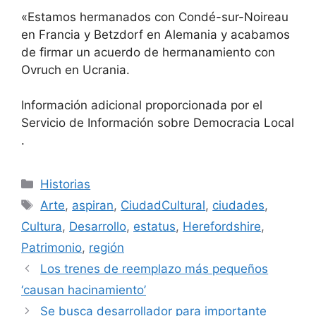
«Estamos hermanados con Condé-sur-Noireau
en Francia y Betzdorf en Alemania y acabamos
de firmar un acuerdo de hermanamiento con
Ovruch en Ucrania.
Información adicional proporcionada por el
Servicio de Información sobre Democracia Local
.
Categorías
Historias
Etiquetas
Arte
,
aspiran
,
CiudadCultural
,
ciudades
,
Cultura
,
Desarrollo
,
estatus
,
Herefordshire
,
Patrimonio
,
región
Los trenes de reemplazo más pequeños
‘causan hacinamiento’
Se busca desarrollador para importante