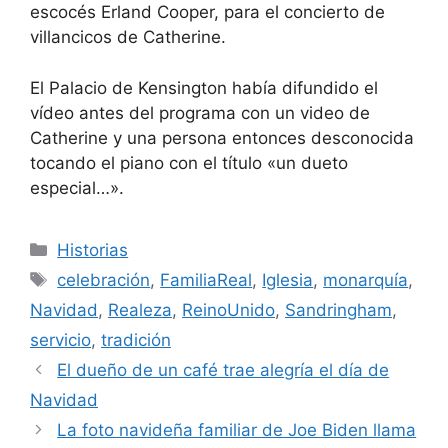
escocés Erland Cooper, para el concierto de
villancicos de Catherine.
El Palacio de Kensington había difundido el
vídeo antes del programa con un video de
Catherine y una persona entonces desconocida
tocando el piano con el título «un dueto
especial…».
Categorías
Historias
Etiquetas
celebración
,
FamiliaReal
,
Iglesia
,
monarquía
,
Navidad
,
Realeza
,
ReinoUnido
,
Sandringham
,
servicio
,
tradición
El dueño de un café trae alegría el día de
Navidad
La foto navideña familiar de Joe Biden llama