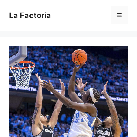
Saltar
al
La Factoría
Menú
contenido