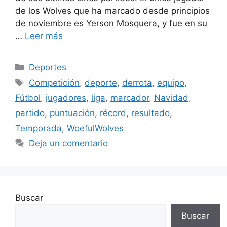
de los Wolves que ha marcado desde principios
de noviembre es Yerson Mosquera, y fue en su
…
Leer más
Categorías
Deportes
Etiquetas
Competición
,
deporte
,
derrota
,
equipo
,
Fútbol
,
jugadores
,
liga
,
marcador
,
Navidad
,
partido
,
puntuación
,
récord
,
resultado
,
Temporada
,
WoefulWolves
Deja un comentario
Buscar
Buscar