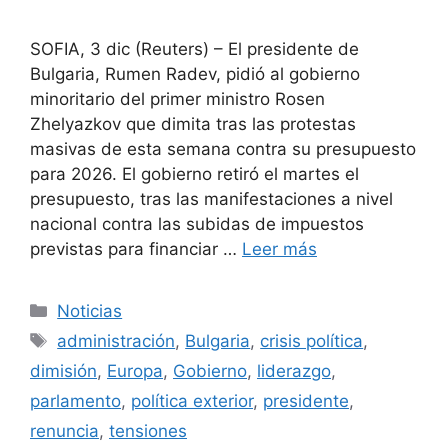
SOFIA, 3 dic (Reuters) – El presidente de
Bulgaria, Rumen Radev, pidió al gobierno
minoritario del primer ministro Rosen
Zhelyazkov que dimita tras las protestas
masivas de esta semana contra su presupuesto
para 2026. El gobierno retiró el martes el
presupuesto, tras las manifestaciones a nivel
nacional contra las subidas de impuestos
previstas para financiar …
Leer más
Categorías
Noticias
Etiquetas
administración
,
Bulgaria
,
crisis política
,
dimisión
,
Europa
,
Gobierno
,
liderazgo
,
parlamento
,
política exterior
,
presidente
,
renuncia
,
tensiones