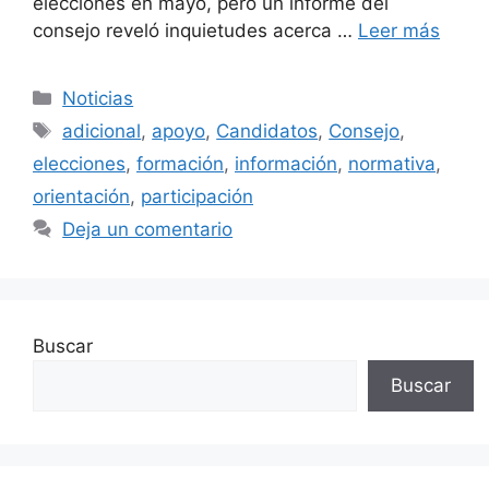
elecciones en mayo, pero un informe del
consejo reveló inquietudes acerca …
Leer más
Categorías
Noticias
Etiquetas
adicional
,
apoyo
,
Candidatos
,
Consejo
,
elecciones
,
formación
,
información
,
normativa
,
orientación
,
participación
Deja un comentario
Buscar
Buscar