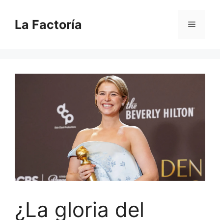
Saltar
al
La Factoría
Menú
contenido
¿La gloria del