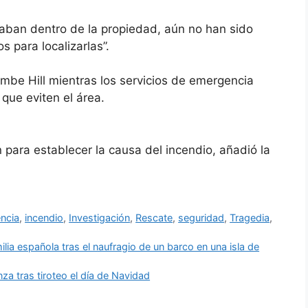
taban dentro de la propiedad, aún no han sido
s para localizarlas”.
mbe Hill mientras los servicios de emergencia
 que eviten el área.
 para establecer la causa del incendio, añadió la
ncia
,
incendio
,
Investigación
,
Rescate
,
seguridad
,
Tragedia
,
ia española tras el naufragio de un barco en una isla de
za tras tiroteo el día de Navidad