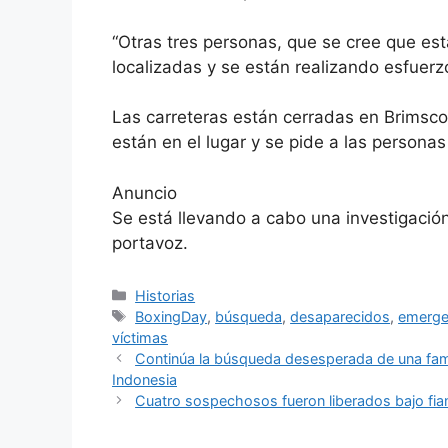
“Otras tres personas, que se cree que es
localizadas y se están realizando esfuerzo
Las carreteras están cerradas en Brimsco
están en el lugar y se pide a las personas
Anuncio
Se está llevando a cabo una investigación
portavoz.
Categorías
Historias
Etiquetas
BoxingDay
,
búsqueda
,
desaparecidos
,
emerge
víctimas
Continúa la búsqueda desesperada de una famil
Indonesia
Cuatro sospechosos fueron liberados bajo fian