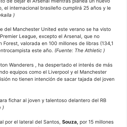
to de dejar el Arsenal mientras planea un nuevo
 el internacional brasileño cumplirá 25 años y le
ykaila
)
e del Manchester United este verano se ha visto
a Premier League, excepto el Arsenal, que no
m Forest, valorada en 100 millones de libras (134,1
centrocampista este año.
(Fuente:
The Athletic
)
pton Wanderers , ha despertado el interés de más
endo equipos como el Liverpool y el Manchester
isión no tienen intención de sacar tajada del joven
ra fichar al joven y talentoso delantero del RB
a
)
 por el lateral del Santos,
Souza,
por 15 millones