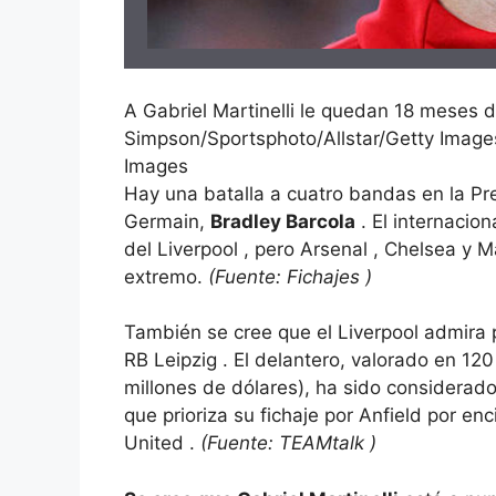
A Gabriel Martinelli le quedan 18 meses d
Simpson/Sportsphoto/Allstar/Getty Image
Images
Hay una batalla a cuatro bandas en la Pr
Germain,
Bradley Barcola
. El internacio
del
Liverpool
, pero
Arsenal
,
Chelsea
y
M
extremo.
(Fuente:
Fichajes
)
También se cree que el Liverpool admir
RB Leipzig . El delantero, valorado en 120
millones de dólares), ha sido considerad
que prioriza su fichaje por Anfield por e
United
.
(Fuente:
TEAMtalk
)