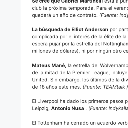
Se cree que Gabriel Martinelli
está a pun
club la próxima temporada. Para el verano,
quedará un año de contrato.
(Fuente:
Ind
La búsqueda de Elliot Anderson
por part
complicada por el interés de la élite de l
espera pujar por la estrella del Nottingha
millones de dólares), ni por ningún otro 
Mateus Mané,
la estrella del Wolverham
de la mitad de la Premier League, incluy
United. Sin embargo, los últimos de la div
de 18 años este mes.
(Fuente:
TEAMtalk
)
El Liverpool ha dado los primeros pasos pa
Leipzig,
Antonio Nusa
.
(Fuente:
Indykail
El Tottenham ha cerrado un acuerdo verbal