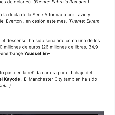
ones de dólares).
(Fuente:
Fabrizio Romano
)
 a la dupla de la Serie A formada por Lazio y
el Everton , en cesión este mes.
(Fuente:
Ekrem
ar el descenso, ha sido señalado como uno de los
 millones de euros (26 millones de libras, 34,9
l Fenerbahçe
Youssef En-
 paso en la reñida carrera por el fichaje del
el Kayode
. El Manchester City también ha sido
onur
)