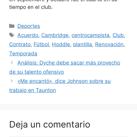
tiempo en el club.
Categorías
Deportes
Etiquetas
Acuerdo
,
Cambridge
,
centrocampista
,
Club
,
Contrato
,
Fútbol
,
Hoddle
,
plantilla
,
Renovación
,
Temporada
Análisis: Dyche debe sacar más provecho
de su talento ofensivo
«Me encantó», dice Johnson sobre su
trabajo en Taunton
Deja un comentario