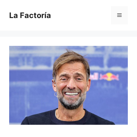
Saltar
al
La Factoría
Menú
contenido