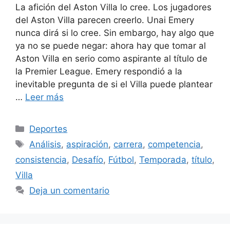
La afición del Aston Villa lo cree. Los jugadores
del Aston Villa parecen creerlo. Unai Emery
nunca dirá si lo cree. Sin embargo, hay algo que
ya no se puede negar: ahora hay que tomar al
Aston Villa en serio como aspirante al título de
la Premier League. Emery respondió a la
inevitable pregunta de si el Villa puede plantear
…
Leer más
Categorías
Deportes
Etiquetas
Análisis
,
aspiración
,
carrera
,
competencia
,
consistencia
,
Desafío
,
Fútbol
,
Temporada
,
título
,
Villa
Deja un comentario