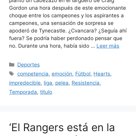
plantó un cabezazo en el larguero de Craig
Gordon una hora después de este emocionante
choque entre los campeones y los aspirantes a
campeones, una sensación de sorpresa se
apoderó de Tynecastle. ¿Cvancara? ¿Seguía ahí
fuera? Se podría haber perdonado pensar que
no. Durante una hora, había sido …
Leer más
Categorías
Deportes
Etiquetas
competencia
,
emoción
,
Fútbol
,
Hearts
,
impredecible
,
liga
,
pelea
,
Resistencia
,
Temporada
,
título
‘El Rangers está en la