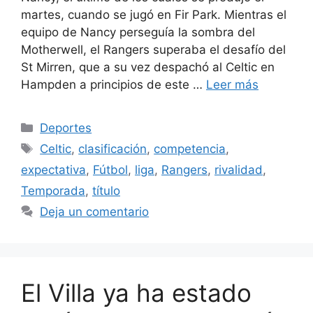
martes, cuando se jugó en Fir Park. Mientras el
equipo de Nancy perseguía la sombra del
Motherwell, el Rangers superaba el desafío del
St Mirren, que a su vez despachó al Celtic en
Hampden a principios de este …
Leer más
Categorías
Deportes
Etiquetas
Celtic
,
clasificación
,
competencia
,
expectativa
,
Fútbol
,
liga
,
Rangers
,
rivalidad
,
Temporada
,
título
Deja un comentario
El Villa ya ha estado