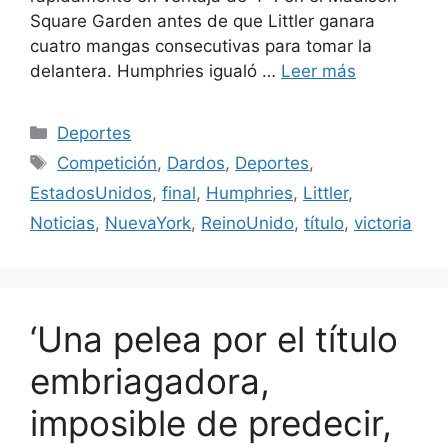
Square Garden antes de que Littler ganara
cuatro mangas consecutivas para tomar la
delantera. Humphries igualó …
Leer más
Categorías
Deportes
Etiquetas
Competición
,
Dardos
,
Deportes
,
EstadosUnidos
,
final
,
Humphries
,
Littler
,
Noticias
,
NuevaYork
,
ReinoUnido
,
título
,
victoria
‘Una pelea por el título
embriagadora,
imposible de predecir,