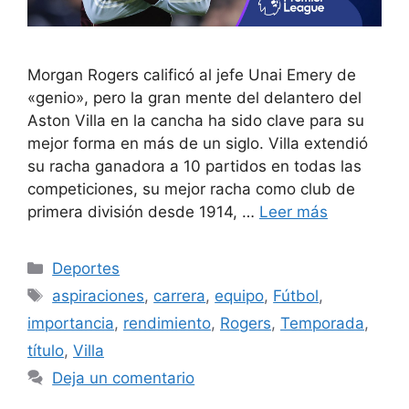
Morgan Rogers calificó al jefe Unai Emery de
«genio», pero la gran mente del delantero del
Aston Villa en la cancha ha sido clave para su
mejor forma en más de un siglo. Villa extendió
su racha ganadora a 10 partidos en todas las
competiciones, su mejor racha como club de
primera división desde 1914, …
Leer más
Categorías
Deportes
Etiquetas
aspiraciones
,
carrera
,
equipo
,
Fútbol
,
importancia
,
rendimiento
,
Rogers
,
Temporada
,
título
,
Villa
Deja un comentario