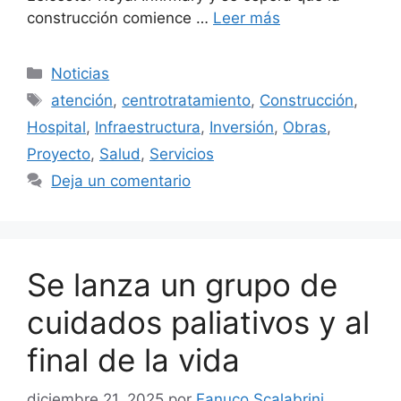
construcción comience …
Leer más
Categorías
Noticias
Etiquetas
atención
,
centrotratamiento
,
Construcción
,
Hospital
,
Infraestructura
,
Inversión
,
Obras
,
Proyecto
,
Salud
,
Servicios
Deja un comentario
Se lanza un grupo de
cuidados paliativos y al
final de la vida
diciembre 21, 2025
por
Fanuco Scalabrini