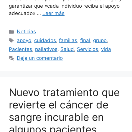
garantizar que «cada individuo reciba el apoyo
adecuado» …
Leer más
Categorías
Noticias
Etiquetas
apoyo
,
cuidados
,
familias
,
final
,
grupo
,
Pacientes
,
paliativos
,
Salud
,
Servicios
,
vida
Deja un comentario
Nuevo tratamiento que
revierte el cáncer de
sangre incurable en
algunos pacientes