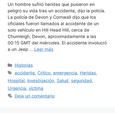
Un hombre sufrió heridas que pusieron en
peligro su vida tras un accidente, dijo la policía.
La policía de Devon y Cornwall dijo que los
oficiales fueron llamados al accidente de un
solo vehículo en Hill Head Hill, cerca de
Chumleigh, Devon, aproximadamente a las
00:15 GMT del miércoles. El accidente involucró
a un Jeep …
Leer más
Categorías
Historias
Etiquetas
accidente
,
Crítico
,
emergencia
,
Heridas
,
Hospital
,
Investigación
,
Salud
,
seguridad
,
Urgencia
,
víctima
Deja un comentario