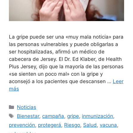
La gripe puede ser una «muy mala noticia» para
las personas vulnerables y puede obligarlas a
ser hospitalizadas, afirmó un médico de
cabecera de Jersey. El Dr. Ed Klaber, de Health
Plus Jersey, dijo que la mayoría de las personas
«se sienten un poco mal» con la gripe y
aconsejó a los pacientes que descansen …
Leer
más
Categorías
Noticias
Etiquetas
Bienestar
,
campaña
,
gripe
,
inmunización
,
prevención
,
protegerá
,
Riesgo
,
Salud
,
vacuna
,