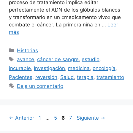
proceso de tratamiento implica editar
perfectamente el ADN de los glóbulos blancos
y transformarlo en un «medicamento vivo» que
combate el cáncer. La primera niña en …
Leer
más
Categorías
Historias
Etiquetas
avance
,
cáncer de sangre
,
estudio
,
incurable
,
Investigación
,
medicina
,
oncología
,
Pacientes
,
reversión
,
Salud
,
terapia
,
tratamiento
Deja un comentario
Página
Página
Página
Página
←
Anterior
1
…
5
6
7
Siguiente
→