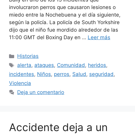
involucraron perros que causaron lesiones o
miedo entre la Nochebuena y el día siguiente,
según la policía. La policía de South Yorkshire
dijo que el niño fue mordido alrededor de las
11:00 GMT del Boxing Day en …
Leer más
Categorías
Historias
Etiquetas
alerta
,
ataques
,
Comunidad
,
heridos
,
incidentes
,
Niños
,
perros
,
Salud
,
seguridad
,
Violencia
Deja un comentario
Accidente deja a un