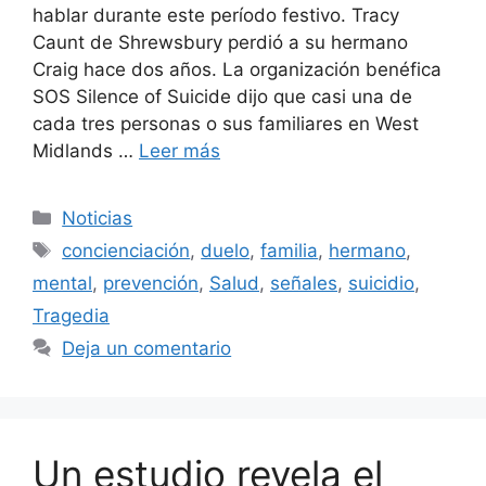
hablar durante este período festivo. Tracy
Caunt de Shrewsbury perdió a su hermano
Craig hace dos años. La organización benéfica
SOS Silence of Suicide dijo que casi una de
cada tres personas o sus familiares en West
Midlands …
Leer más
Categorías
Noticias
Etiquetas
concienciación
,
duelo
,
familia
,
hermano
,
mental
,
prevención
,
Salud
,
señales
,
suicidio
,
Tragedia
Deja un comentario
Un estudio revela el