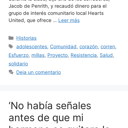
Jacob de Penrith, y recaudó dinero para el
grupo de interés comunitario local Hearts
United, que ofrece …
Leer más
Categorías
Historias
Etiquetas
adolescentes
,
Comunidad
,
corazón
,
corren
,
Esfuerzo
,
millas
,
Proyecto
,
Resistencia
,
Salud
,
solidario
Deja un comentario
‘No había señales
antes de que mi