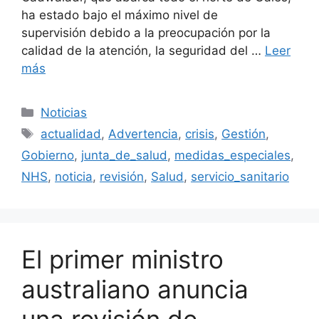
ha estado bajo el máximo nivel de
supervisión debido a la preocupación por la
calidad de la atención, la seguridad del …
Leer
más
Categorías
Noticias
Etiquetas
actualidad
,
Advertencia
,
crisis
,
Gestión
,
Gobierno
,
junta_de_salud
,
medidas_especiales
,
NHS
,
noticia
,
revisión
,
Salud
,
servicio_sanitario
El primer ministro
australiano anuncia
una revisión de