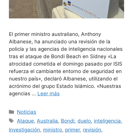
El primer ministro australiano, Anthony
Albanese, ha anunciado una revisión de la
policía y las agencias de inteligencia nacionales
tras el ataque de Bondi Beach en Sídney «La
atrocidad cometida el domingo pasado por ISIS
refuerza el cambiante entorno de seguridad en
nuestro país», declaró Albanese, utilizando el
acrónimo del grupo Estado Islámico. «Nuestras
agencias …
Leer más
Categorías
Noticias
Etiquetas
Ataque
,
Australia
,
Bondi
,
duelo
,
inteligencia
,
Investigación
,
ministro
,
primer
,
revisión
,