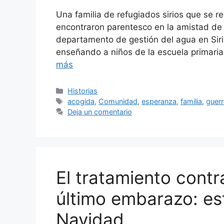
Una familia de refugiados sirios que se
encontraron parentesco en la amistad de 
departamento de gestión del agua en Sir
enseñando a niños de la escuela primaria
más
Categorías
Historias
Etiquetas
acogida
,
Comunidad
,
esperanza
,
familia
,
guerr
Deja un comentario
El tratamiento cont
último embarazo: es
Navidad.