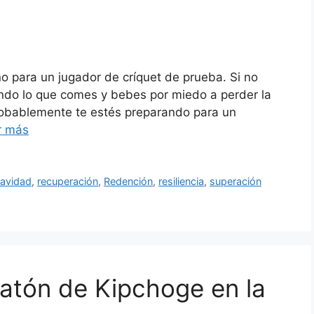
o para un jugador de críquet de prueba. Si no
ando lo que comes y bebes por miedo a perder la
probablemente te estés preparando para un
r más
avidad
,
recuperación
,
Redención
,
resiliencia
,
superación
aratón de Kipchoge en la