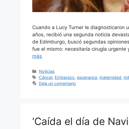
Cuando a Lucy Turner le diagnosticaron 
años, recibió una segunda noticia devast
de Edimburgo, buscó segundas opiniones
fue el mismo: necesitaría cirugía urgente 
más
Categorías
Noticias
Etiquetas
Cáncer
,
Embarazo
,
esperanza
,
maternidad
,
mi
Deja un comentario
‘Caída el día de Nav