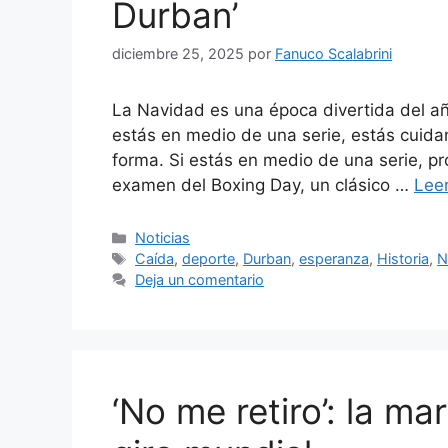
Durban’
diciembre 25, 2025
por
Fanuco Scalabrini
La Navidad es una época divertida del añ
estás en medio de una serie, estás cuid
forma. Si estás en medio de una serie, 
examen del Boxing Day, un clásico …
Lee
Categorías
Noticias
Etiquetas
Caída
,
deporte
,
Durban
,
esperanza
,
Historia
,
N
Deja un comentario
‘No me retiro’: la m