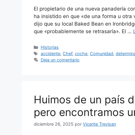
El propietario de una nueva panadería con
ha insistido en que «de una forma u otra 
dijo que su local Baked Bean en Ironbridg
que «probablemente se retrasaría». El …
Categorías
Historias
Etiquetas
accidente
,
Chef
,
coche
,
Comunidad
,
determin
Deja un comentario
Huimos de un país d
pero encontramos un
diciembre 26, 2025
por
Vicente Trevisan