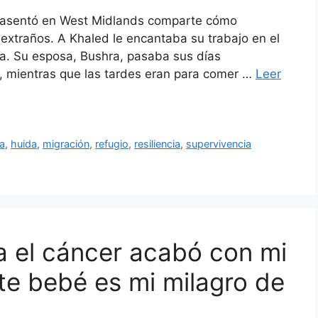
 reasentó en West Midlands comparte cómo
extraños. A Khaled le encantaba su trabajo en el
ia. Su esposa, Bushra, pasaba sus días
, mientras que las tardes eran para comer …
Leer
a
,
huida
,
migración
,
refugio
,
resiliencia
,
supervivencia
ra el cáncer acabó con mi
te bebé es mi milagro de