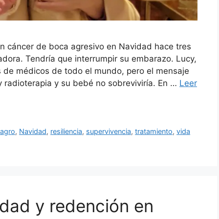
un cáncer de boca agresivo en Navidad hace tres
adora. Tendría que interrumpir su embarazo. Lucy,
 de médicos de todo el mundo, pero el mensaje
y radioterapia y su bebé no sobreviviría. En …
Leer
lagro
,
Navidad
,
resiliencia
,
supervivencia
,
tratamiento
,
vida
idad y redención en