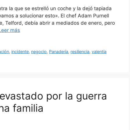
tra la que se estrelló un coche y la dejó tapiada
vamos a solucionar esto». El chef Adam Purnell
e, Telford, debía abrir a mediados de enero, pero
Leer más
ación
,
incidente
,
negocio
,
Panadería
,
resiliencia
,
valentía
evastado por la guerra
a familia