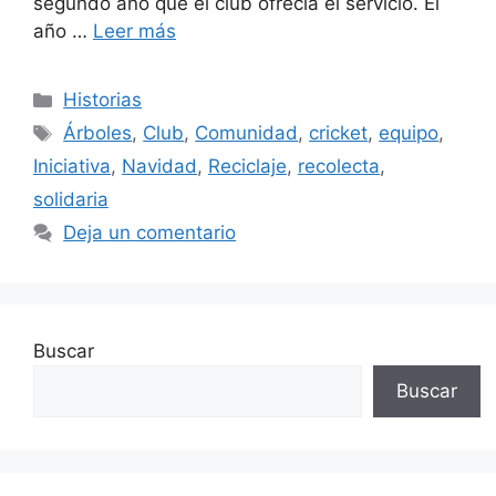
segundo año que el club ofrecía el servicio. El
año …
Leer más
Categorías
Historias
Etiquetas
Árboles
,
Club
,
Comunidad
,
cricket
,
equipo
,
Iniciativa
,
Navidad
,
Reciclaje
,
recolecta
,
solidaria
Deja un comentario
Buscar
Buscar