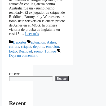
actuación con Inglaterra contra
Australia fue un «sueño hecho
realidad». El ex jugador de críquet de
Redditch, Bromyard y Worcestershire
tomó siete wickets en la cuarta prueba
de Ashes en el MCG, la primera
victoria de prueba de Inglaterra en
casi 15 …
Leer más
Categorías
Etiquetas
Deportes
actuación
,
Ashes
,
carrera
,
críquet
,
deporte
,
emoción
,
logro
,
Realidad
,
sueño
,
Tongue
Deja un comentario
Buscar
Buscar
Recent