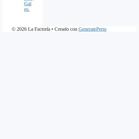
Gal
es.
© 2026 La Factoría
• Creado con
GeneratePress