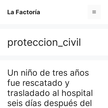
Saltar
al
La Factoría
Menú
contenido
proteccion_civil
Un niño de tres años
fue rescatado y
trasladado al hospital
seis días después del