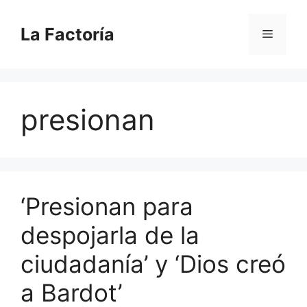
Saltar
al
La Factoría
Menú
contenido
presionan
‘Presionan para
despojarla de la
ciudadanía’ y ‘Dios creó
a Bardot’