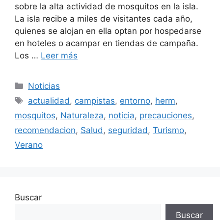
sobre la alta actividad de mosquitos en la isla.
La isla recibe a miles de visitantes cada año,
quienes se alojan en ella optan por hospedarse
en hoteles o acampar en tiendas de campaña.
Los …
Leer más
Categorías
Noticias
Etiquetas
actualidad
,
campistas
,
entorno
,
herm
,
mosquitos
,
Naturaleza
,
noticia
,
precauciones
,
recomendacion
,
Salud
,
seguridad
,
Turismo
,
Verano
Buscar
Buscar