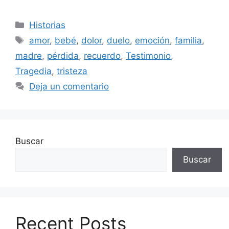
Categorías
Historias
Etiquetas
amor
,
bebé
,
dolor
,
duelo
,
emoción
,
familia
,
madre
,
pérdida
,
recuerdo
,
Testimonio
,
Tragedia
,
tristeza
Deja un comentario
Buscar
Buscar
Recent Posts