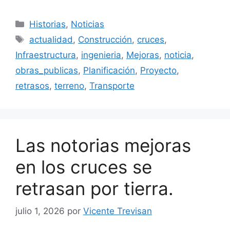
Categorías
Historias
,
Noticias
Etiquetas
actualidad
,
Construcción
,
cruces
,
Infraestructura
,
ingenieria
,
Mejoras
,
noticia
,
obras_publicas
,
Planificación
,
Proyecto
,
retrasos
,
terreno
,
Transporte
Las notorias mejoras
en los cruces se
retrasan por tierra.
julio 1, 2026
por
Vicente Trevisan