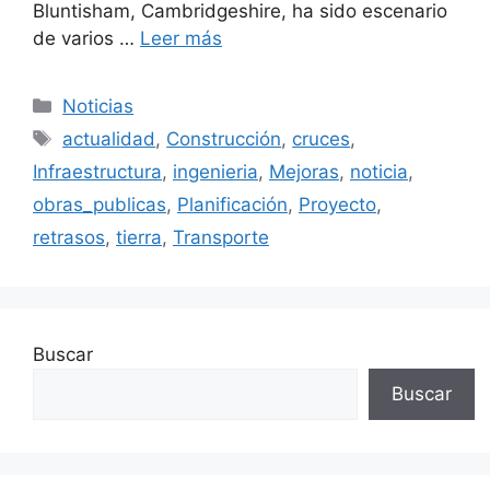
Bluntisham, Cambridgeshire, ha sido escenario
de varios …
Leer más
Categorías
Noticias
Etiquetas
actualidad
,
Construcción
,
cruces
,
Infraestructura
,
ingenieria
,
Mejoras
,
noticia
,
obras_publicas
,
Planificación
,
Proyecto
,
retrasos
,
tierra
,
Transporte
Buscar
Buscar