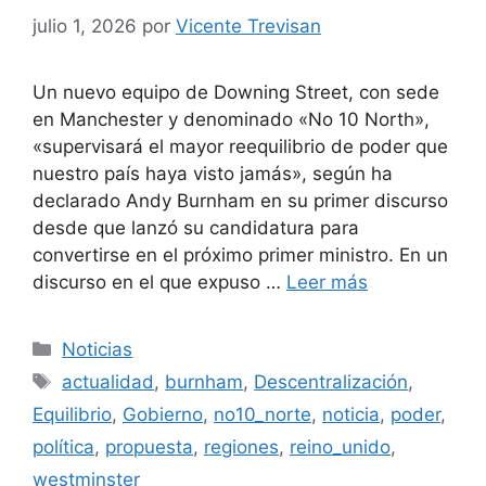
julio 1, 2026
por
Vicente Trevisan
Un nuevo equipo de Downing Street, con sede
en Manchester y denominado «No 10 North»,
«supervisará el mayor reequilibrio de poder que
nuestro país haya visto jamás», según ha
declarado Andy Burnham en su primer discurso
desde que lanzó su candidatura para
convertirse en el próximo primer ministro. En un
discurso en el que expuso …
Leer más
Categorías
Noticias
Etiquetas
actualidad
,
burnham
,
Descentralización
,
Equilibrio
,
Gobierno
,
no10_norte
,
noticia
,
poder
,
política
,
propuesta
,
regiones
,
reino_unido
,
westminster