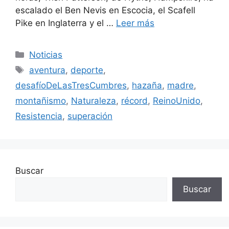
escalado el Ben Nevis en Escocia, el Scafell
Pike en Inglaterra y el …
Leer más
Categorías
Noticias
Etiquetas
aventura
,
deporte
,
desafíoDeLasTresCumbres
,
hazaña
,
madre
,
montañismo
,
Naturaleza
,
récord
,
ReinoUnido
,
Resistencia
,
superación
Buscar
Buscar