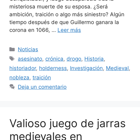
misteriosa muerte de su esposa. ¿Será
ambición, traición o algo más siniestro? Algún
tiempo después de que Guillermo ganara la
corona en 1066, …
Leer más
Categorías
Noticias
Etiquetas
asesinato
,
crónica
,
drogo
,
Historia
,
historiador
,
holderness
,
Investigación
,
Medieval
,
nobleza
,
traición
Deja un comentario
Valioso juego de jarras
medievales en