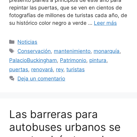
presentó planes a principios de este año para
repintar las puertas, que se ven en cientos de
fotografías de millones de turistas cada año, de
su histórico color negro a verde …
Leer más
Categorías
Noticias
Etiquetas
Conservación
,
mantenimiento
,
monarquía
,
PalacioBuckingham
,
Patrimonio
,
pintura
,
puertas
,
renovará
,
rey
,
turistas
Deja un comentario
Las barreras para
autobuses urbanos se