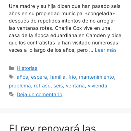
Una madre y su hija dicen que han pasado seis
años en su propiedad municipal «congelada»
después de repetidos intentos de no arreglar
las ventanas rotas. Charlie Cox vive en una
casa de la época eduardiana en Camden y dice
que los contratistas la han visitado numerosas
veces a lo largo de los años, pero …
Leer más
Categorías
Historias
Etiquetas
años
,
espera
,
familia
,
frío
,
mantenimiento
,
problema
,
retraso
,
seis
,
ventana
,
vivienda
Deja un comentario
El rey renovará las