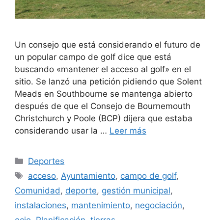
Un consejo que está considerando el futuro de
un popular campo de golf dice que está
buscando «mantener el acceso al golf» en el
sitio. Se lanzó una petición pidiendo que Solent
Meads en Southbourne se mantenga abierto
después de que el Consejo de Bournemouth
Christchurch y Poole (BCP) dijera que estaba
considerando usar la …
Leer más
Categorías
Deportes
Etiquetas
acceso
,
Ayuntamiento
,
campo de golf
,
Comunidad
,
deporte
,
gestión municipal
,
instalaciones
,
mantenimiento
,
negociación
,
ocio
,
Planificación
,
tierras