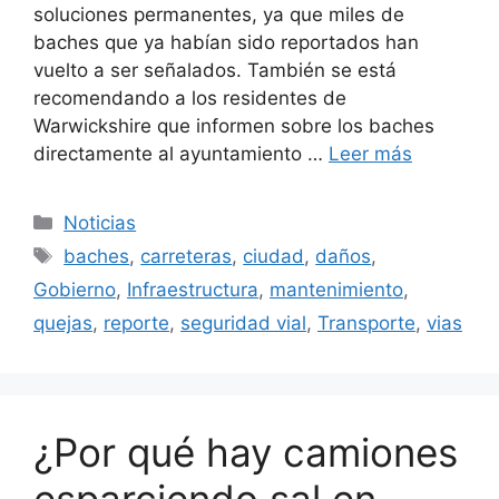
soluciones permanentes, ya que miles de
baches que ya habían sido reportados han
vuelto a ser señalados. También se está
recomendando a los residentes de
Warwickshire que informen sobre los baches
directamente al ayuntamiento …
Leer más
Categorías
Noticias
Etiquetas
baches
,
carreteras
,
ciudad
,
daños
,
Gobierno
,
Infraestructura
,
mantenimiento
,
quejas
,
reporte
,
seguridad vial
,
Transporte
,
vias
¿Por qué hay camiones
esparciendo sal en