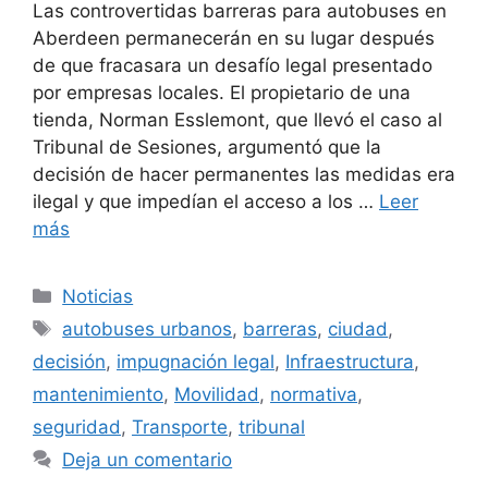
Las controvertidas barreras para autobuses en
Aberdeen permanecerán en su lugar después
de que fracasara un desafío legal presentado
por empresas locales. El propietario de una
tienda, Norman Esslemont, que llevó el caso al
Tribunal de Sesiones, argumentó que la
decisión de hacer permanentes las medidas era
ilegal y que impedían el acceso a los …
Leer
más
Categorías
Noticias
Etiquetas
autobuses urbanos
,
barreras
,
ciudad
,
decisión
,
impugnación legal
,
Infraestructura
,
mantenimiento
,
Movilidad
,
normativa
,
seguridad
,
Transporte
,
tribunal
Deja un comentario