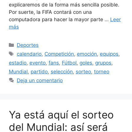
explicaremos de la forma más sencilla posible.
Por suerte, la FIFA contará con una
computadora para hacer la mayor parte …
Leer
más
Categorías
Deportes
Etiquetas
calendario
,
Competición
,
emoción
,
equipos
,
estadio
,
evento
,
fans
,
Fútbol
,
goles
,
grupos
,
Mundial
,
partido
,
selección
,
sorteo
,
torneo
Deja un comentario
Ya está aquí el sorteo
del Mundial: así será