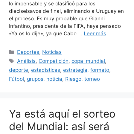
lo impensable y se clasificó para los
dieciseisavos de final, eliminando a Uruguay en
el proceso. Es muy probable que Gianni
Infantino, presidente de la FIFA, haya pensado
«Ya os lo dije», ya que Cabo …
Leer más
Categorías
Deportes
,
Noticias
Etiquetas
Análisis
,
Competición
,
copa_mundial
,
deporte
,
estadísticas
,
estrategia
,
formato
,
Fútbol
,
grupos
,
noticia
,
Riesgo
,
torneo
Ya está aquí el sorteo
del Mundial: así será