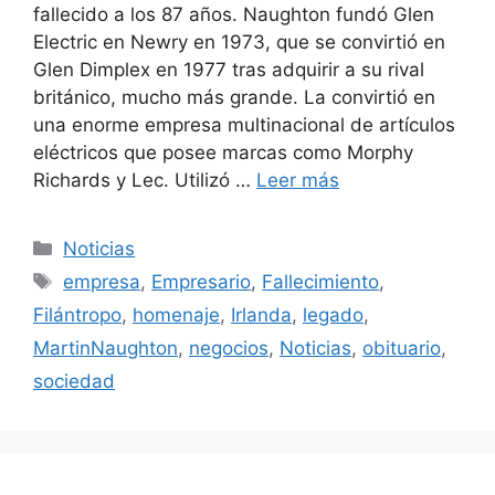
fallecido a los 87 años. Naughton fundó Glen
Electric en Newry en 1973, que se convirtió en
Glen Dimplex en 1977 tras adquirir a su rival
británico, mucho más grande. La convirtió en
una enorme empresa multinacional de artículos
eléctricos que posee marcas como Morphy
Richards y Lec. Utilizó …
Leer más
Categorías
Noticias
Etiquetas
empresa
,
Empresario
,
Fallecimiento
,
Filántropo
,
homenaje
,
Irlanda
,
legado
,
MartinNaughton
,
negocios
,
Noticias
,
obituario
,
sociedad