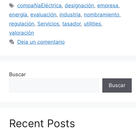
Etiquetas
compañíaEléctrica
,
designación
,
empresa
,
energía
,
evaluación
,
industria
,
nombramiento
,
regulación
,
Servicios
,
tasador
,
utilities
,
valoración
Deja un comentario
Buscar
Buscar
Recent Posts