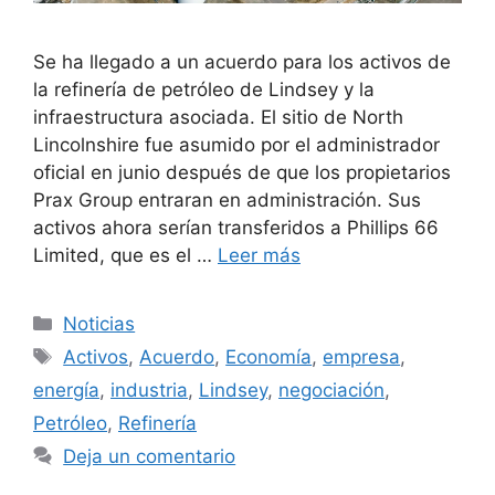
Se ha llegado a un acuerdo para los activos de
la refinería de petróleo de Lindsey y la
infraestructura asociada. El sitio de North
Lincolnshire fue asumido por el administrador
oficial en junio después de que los propietarios
Prax Group entraran en administración. Sus
activos ahora serían transferidos a Phillips 66
Limited, que es el …
Leer más
Categorías
Noticias
Etiquetas
Activos
,
Acuerdo
,
Economía
,
empresa
,
energía
,
industria
,
Lindsey
,
negociación
,
Petróleo
,
Refinería
Deja un comentario