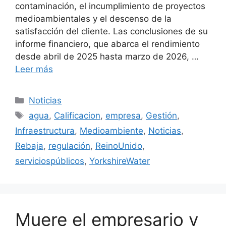
contaminación, el incumplimiento de proyectos
medioambientales y el descenso de la
satisfacción del cliente. Las conclusiones de su
informe financiero, que abarca el rendimiento
desde abril de 2025 hasta marzo de 2026, …
Leer más
Categorías
Noticias
Etiquetas
agua
,
Calificacion
,
empresa
,
Gestión
,
Infraestructura
,
Medioambiente
,
Noticias
,
Rebaja
,
regulación
,
ReinoUnido
,
serviciospúblicos
,
YorkshireWater
Muere el empresario y