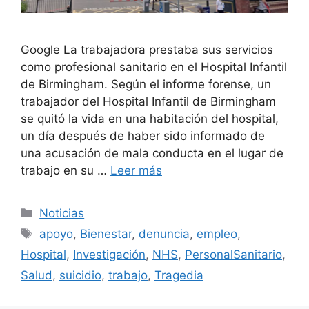
Google La trabajadora prestaba sus servicios
como profesional sanitario en el Hospital Infantil
de Birmingham. Según el informe forense, un
trabajador del Hospital Infantil de Birmingham
se quitó la vida en una habitación del hospital,
un día después de haber sido informado de
una acusación de mala conducta en el lugar de
trabajo en su …
Leer más
Categorías
Noticias
Etiquetas
apoyo
,
Bienestar
,
denuncia
,
empleo
,
Hospital
,
Investigación
,
NHS
,
PersonalSanitario
,
Salud
,
suicidio
,
trabajo
,
Tragedia