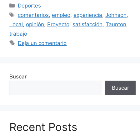
Categorías
Deportes
Etiquetas
comentarios
,
empleo
,
experiencia
,
Johnson
,
Local
,
opinión
,
Proyecto
,
satisfacción
,
Taunton
,
trabajo
Deja un comentario
Buscar
Buscar
Recent Posts