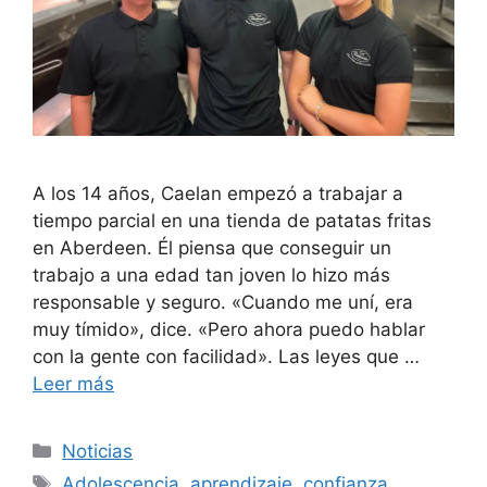
A los 14 años, Caelan empezó a trabajar a
tiempo parcial en una tienda de patatas fritas
en Aberdeen. Él piensa que conseguir un
trabajo a una edad tan joven lo hizo más
responsable y seguro. «Cuando me uní, era
muy tímido», dice. «Pero ahora puedo hablar
con la gente con facilidad». Las leyes que …
Leer más
Categorías
Noticias
Etiquetas
Adolescencia
,
aprendizaje
,
confianza
,