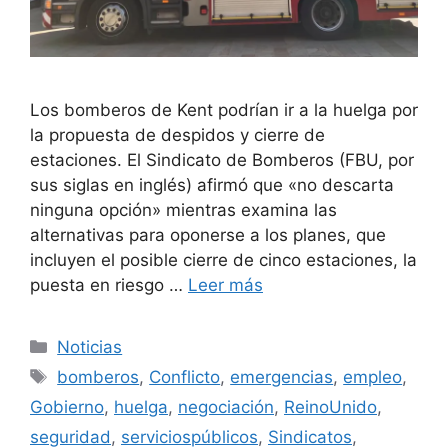
Los bomberos de Kent podrían ir a la huelga por
la propuesta de despidos y cierre de
estaciones. El Sindicato de Bomberos (FBU, por
sus siglas en inglés) afirmó que «no descarta
ninguna opción» mientras examina las
alternativas para oponerse a los planes, que
incluyen el posible cierre de cinco estaciones, la
puesta en riesgo …
Leer más
Categorías
Noticias
Etiquetas
bomberos
,
Conflicto
,
emergencias
,
empleo
,
Gobierno
,
huelga
,
negociación
,
ReinoUnido
,
seguridad
,
serviciospúblicos
,
Sindicatos
,