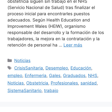
obstetricia siguen sin trabajo en el NHS
(Servicio Nacional de Salud) tras finalizar el
proceso inicial para encontrarles puestos
adecuados. Según Health Education and
Improvement Wales (HEIW), organismo
responsable del desarrollo y la formación de los
trabajadores, la mejora en la contratación y la
retención de personal ha …
Leer más
Categorías
Noticias
Etiquetas
CrisisSanitaria
,
Desempleo
,
Educación
,
empleo
,
Enfermeria
,
Gales
,
Graduados
,
NHS
,
Noticias
,
Obstetricia
,
Profesionales
,
sanidad
,
SistemaSanitario
,
trabajo