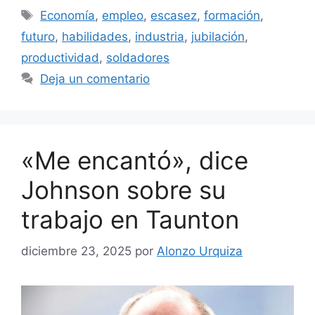
Etiquetas
Economía
,
empleo
,
escasez
,
formación
,
futuro
,
habilidades
,
industria
,
jubilación
,
productividad
,
soldadores
Deja un comentario
«Me encantó», dice
Johnson sobre su
trabajo en Taunton
diciembre 23, 2025
por
Alonzo Urquiza