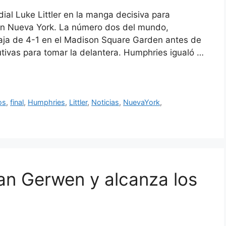
al Luke Littler en la manga decisiva para
 en Nueva York. La número dos del mundo,
aja de 4-1 en el Madison Square Garden antes de
tivas para tomar la delantera. Humphries igualó …
os
,
final
,
Humphries
,
Littler
,
Noticias
,
NuevaYork
,
an Gerwen y alcanza los