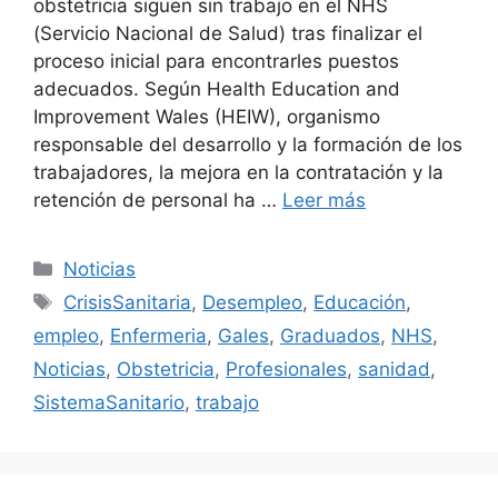
obstetricia siguen sin trabajo en el NHS
(Servicio Nacional de Salud) tras finalizar el
proceso inicial para encontrarles puestos
adecuados. Según Health Education and
Improvement Wales (HEIW), organismo
responsable del desarrollo y la formación de los
trabajadores, la mejora en la contratación y la
retención de personal ha …
Leer más
Categorías
Noticias
Etiquetas
CrisisSanitaria
,
Desempleo
,
Educación
,
empleo
,
Enfermeria
,
Gales
,
Graduados
,
NHS
,
Noticias
,
Obstetricia
,
Profesionales
,
sanidad
,
SistemaSanitario
,
trabajo