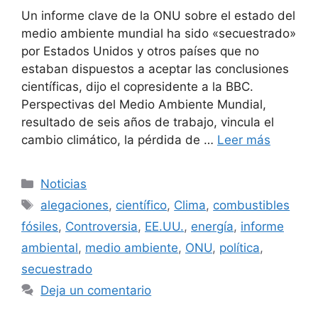
Un informe clave de la ONU sobre el estado del
medio ambiente mundial ha sido «secuestrado»
por Estados Unidos y otros países que no
estaban dispuestos a aceptar las conclusiones
científicas, dijo el copresidente a la BBC.
Perspectivas del Medio Ambiente Mundial,
resultado de seis años de trabajo, vincula el
cambio climático, la pérdida de …
Leer más
Categorías
Noticias
Etiquetas
alegaciones
,
científico
,
Clima
,
combustibles
fósiles
,
Controversia
,
EE.UU.
,
energía
,
informe
ambiental
,
medio ambiente
,
ONU
,
política
,
secuestrado
Deja un comentario