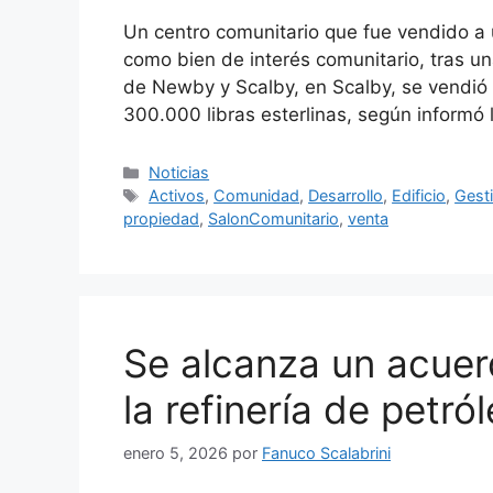
Un centro comunitario que fue vendido a
como bien de interés comunitario, tras u
de Newby y Scalby, en Scalby, se vendió 
300.000 libras esterlinas, según informó
Categorías
Noticias
Etiquetas
Activos
,
Comunidad
,
Desarrollo
,
Edificio
,
Gest
propiedad
,
SalonComunitario
,
venta
Se alcanza un acuer
la refinería de petró
enero 5, 2026
por
Fanuco Scalabrini