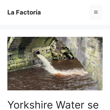
Saltar
al
La Factoría
Menú
contenido
Yorkshire Water se