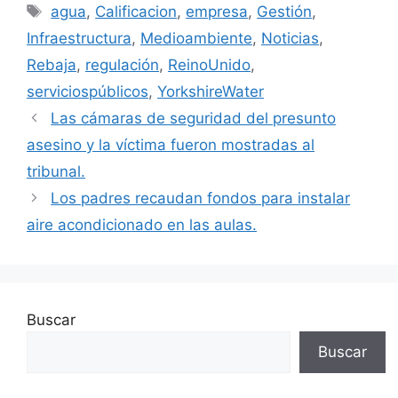
Etiquetas
agua
,
Calificacion
,
empresa
,
Gestión
,
Infraestructura
,
Medioambiente
,
Noticias
,
Rebaja
,
regulación
,
ReinoUnido
,
serviciospúblicos
,
YorkshireWater
Las cámaras de seguridad del presunto
asesino y la víctima fueron mostradas al
tribunal.
Los padres recaudan fondos para instalar
aire acondicionado en las aulas.
Buscar
Buscar