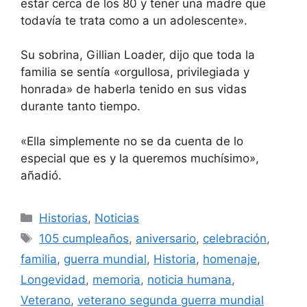
estar cerca de los 80 y tener una madre que
todavía te trata como a un adolescente».
Su sobrina, Gillian Loader, dijo que toda la
familia se sentía «orgullosa, privilegiada y
honrada» de haberla tenido en sus vidas
durante tanto tiempo.
«Ella simplemente no se da cuenta de lo
especial que es y la queremos muchísimo»,
añadió.
Categorías
Historias
,
Noticias
Etiquetas
105 cumpleaños
,
aniversario
,
celebración
,
familia
,
guerra mundial
,
Historia
,
homenaje
,
Longevidad
,
memoria
,
noticia humana
,
Veterano
,
veterano segunda guerra mundial