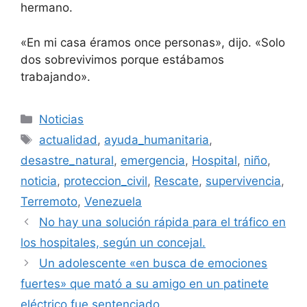
hermano.
«En mi casa éramos once personas», dijo. «Solo
dos sobrevivimos porque estábamos
trabajando».
Categorías
Noticias
Etiquetas
actualidad
,
ayuda_humanitaria
,
desastre_natural
,
emergencia
,
Hospital
,
niño
,
noticia
,
proteccion_civil
,
Rescate
,
supervivencia
,
Terremoto
,
Venezuela
No hay una solución rápida para el tráfico en
los hospitales, según un concejal.
Un adolescente «en busca de emociones
fuertes» que mató a su amigo en un patinete
eléctrico fue sentenciado.