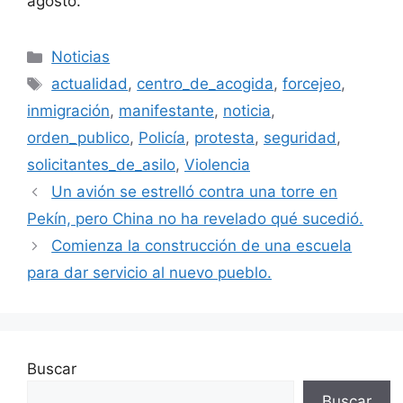
agosto.
Categorías
Noticias
Etiquetas
actualidad
,
centro_de_acogida
,
forcejeo
,
inmigración
,
manifestante
,
noticia
,
orden_publico
,
Policía
,
protesta
,
seguridad
,
solicitantes_de_asilo
,
Violencia
Un avión se estrelló contra una torre en
Pekín, pero China no ha revelado qué sucedió.
Comienza la construcción de una escuela
para dar servicio al nuevo pueblo.
Buscar
Buscar