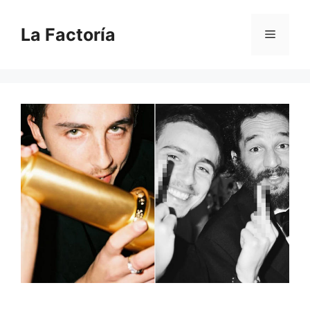
Saltar
al
La Factoría
Menú
contenido