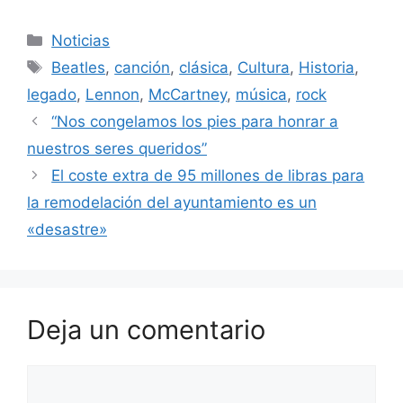
Categorías
Noticias
Etiquetas
Beatles
,
canción
,
clásica
,
Cultura
,
Historia
,
legado
,
Lennon
,
McCartney
,
música
,
rock
“Nos congelamos los pies para honrar a
nuestros seres queridos”
El coste extra de 95 millones de libras para
la remodelación del ayuntamiento es un
«desastre»
Deja un comentario
Comentario