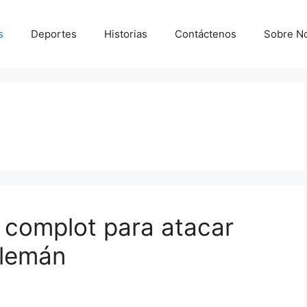
s
Deportes
Historias
Contáctenos
Sobre N
 complot para atacar
alemán