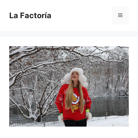
Saltar
al
La Factoría
Menú
contenido