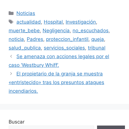
Categorías
Noticias
Etiquetas
actualidad
,
Hospital
,
Investigación
,
muerte_bebe
,
Negligencia
,
no_escuchados
,
noticia
,
Padres
,
proteccion_infantil
,
queja
,
salud_publica
,
servicios_sociales
,
tribunal
Se amenaza con acciones legales por el
caso ‘Westbury Whiff’.
El propietario de la granja se muestra
«entristecido» tras los presuntos ataques
incendiarios.
Buscar