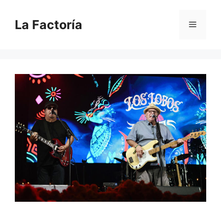
Saltar
al
La Factoría
Menú
contenido