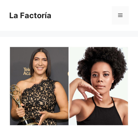
Saltar
al
La Factoría
Menú
contenido