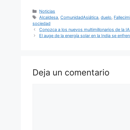
Categorías
Noticias
Etiquetas
Alcaldesa
,
ComunidadAsiática
,
duelo
,
Fallecim
sociedad
Conozca a los nuevos multimillonarios de la I
El auge de la energía solar en la India se enfr
Deja un comentario
Comentario