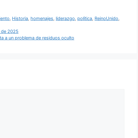
iento
,
Historia
,
homenajes
,
liderazgo
,
política
,
ReinoUnido
,
A de 2025
enta a un problema de residuos oculto