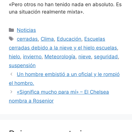
«Pero otros no han tenido nada en absoluto. Es
una situación realmente mixta».
Categorías
Noticias
Etiquetas
cerradas
,
Clima
,
Educación
,
Escuelas
cerradas debido a la nieve y el hielo escuelas
,
hielo
,
invierno
,
Meteorología
,
nieve
,
seguridad
,
suspensión
Un hombre embistió a un oficial y le rompió
el hombro.
«Significa mucho para mí» – El Chelsea
nombra a Rosenior