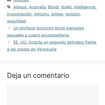
Noticias
Etiquetas
Ataque
,
Australia
,
Bondi
,
duelo
,
inteligencia
,
Investigación
,
ministro
,
primer
,
revisión
,
seguridad
Un profesor borracho envió mensajes
sexuales a cuatro excompañeros
EE. UU. incauta un segundo petrolero frente
a las costas de Venezuela
Deja un comentario
Comentario