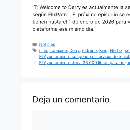
IT: Welcome to Derry es actualmente la 
según FlixPatrol. El próximo episodio se
tienen hasta el 1 de enero de 2026 para v
plataforma ese mismo día.
Categorías
Noticias
Etiquetas
cine
,
conexión
,
Derry
,
estreno
,
King
,
Netflix
,
se
El Ayuntamiento suspende el servicio de recicl
El Ayuntamiento dona 36.000 libras para mejor
Deja un comentario
Comentario