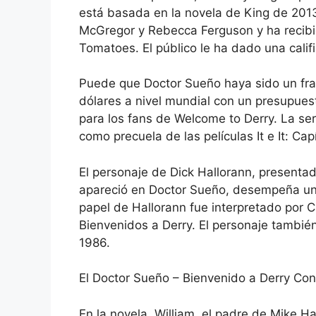
está basada en la novela de King de 201
McGregor y Rebecca Ferguson y ha recibid
Tomatoes. El público le ha dado una cali
Puede que Doctor Sueño haya sido un fra
dólares a nivel mundial con un presupuest
para los fans de Welcome to Derry. La se
como precuela de las películas It e It: Ca
El personaje de Dick Hallorann, presenta
apareció en Doctor Sueño, desempeña un 
papel de Hallorann fue interpretado por 
Bienvenidos a Derry. El personaje también
1986.
El Doctor Sueño – Bienvenido a Derry Co
En la novela, William, el padre de Mike Ha